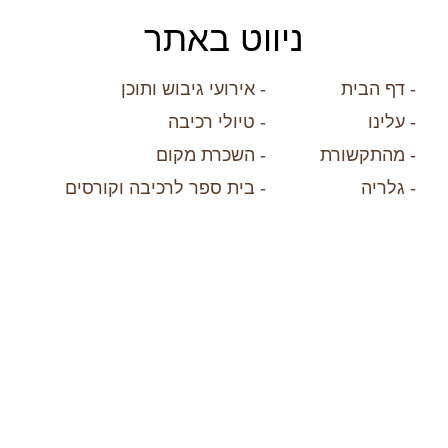
ניווט באתר
- דף הבית
- אירועי גיבוש ותוכן
- עלינו
- טיולי רכיבה
- מהתקשורת
- השכרת מקום
- גלריה
- בית ספר לרכיבה וקורסים
- צור קשר
- להקת החווה
- הצהרת נגישות
- סדנת מנהלים
- מדיניות פרטיות
- חיות במה – סרטים |
פרסומות | קולנוע
- מחנות בוקרים